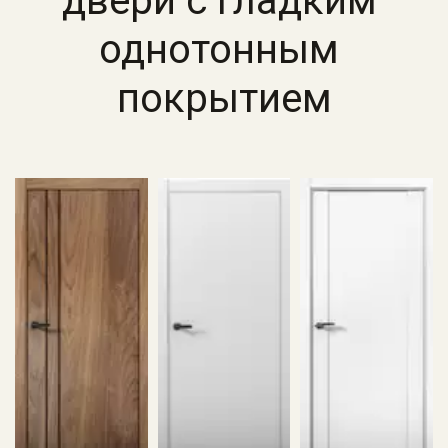
двери с гладким 
однотонным 
покрытием